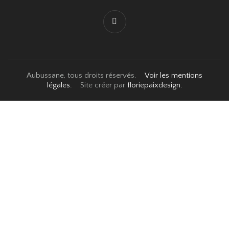
Aubussane, tous droits réservés.
Voir les mentions
légales.
Site créer par
floriepaixdesign.