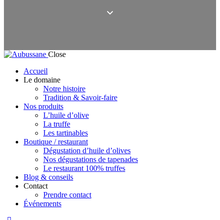
Close
Accueil
Le domaine
Notre histoire
Tradition & Savoir-faire
Nos produits
L’huile d’olive
La truffe
Les tartinables
Boutique / restaurant
Dégustation d’huile d’olives
Nos dégustations de tapenades
Le restaurant 100% truffes
Blog & conseils
Contact
Prendre contact
Événements