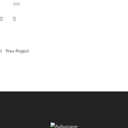
ion
Prev Project