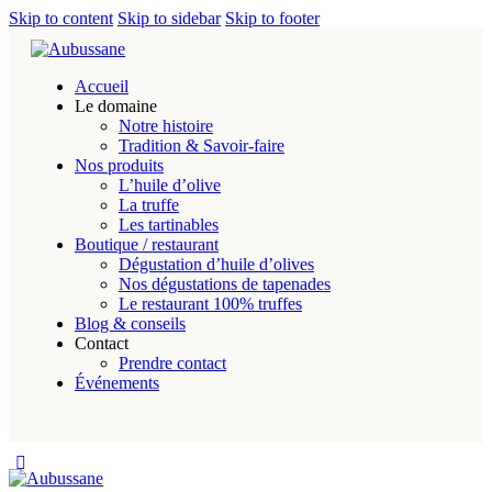
Skip to content
Skip to sidebar
Skip to footer
Accueil
Le domaine
Notre histoire
Tradition & Savoir-faire
Nos produits
L’huile d’olive
La truffe
Les tartinables
Boutique / restaurant
Dégustation d’huile d’olives
Nos dégustations de tapenades
Le restaurant 100% truffes
Blog & conseils
Contact
Prendre contact
Événements