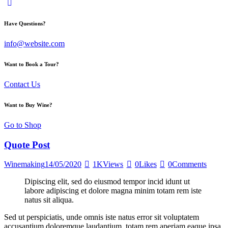
Have Questions?
info@website.com
Want to Book a Tour?
Contact Us
Want to Buy Wine?
Go to Shop
Quote Post
Winemaking
14/05/2020
1K
Views
0
Likes
0
Comments
Dipiscing elit, sed do eiusmod tempor incid idunt ut
labore adipiscing et dolore magna minim totam rem iste
natus sit aliqua.
Sed ut perspiciatis, unde omnis iste natus error sit voluptatem
accusantium doloremque laudantium, totam rem aperiam eaque ipsa,