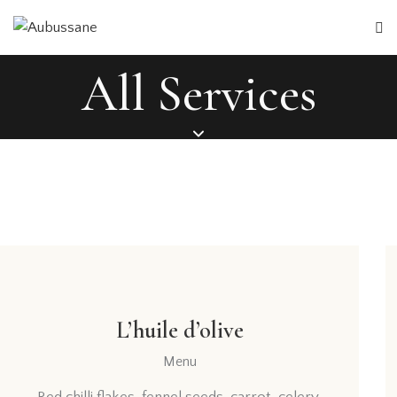
All Services
$45
L’huile d’olive
Menu
Red chilli flakes, fennel seeds, carrot, celery,