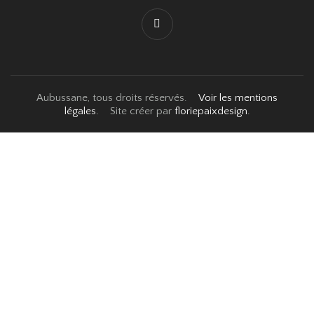
Aubussane, tous droits réservés.
Voir les mentions
légales.
Site créer par
floriepaixdesign.