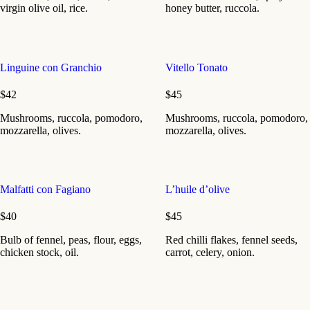
virgin olive oil, rice.
honey butter, ruccola.
Linguine con Granchio
Vitello Tonato
$42
$45
Mushrooms, ruccola, pomodoro,
Mushrooms, ruccola, pomodoro,
mozzarella, olives.
mozzarella, olives.
Malfatti con Fagiano
L’huile d’olive
$40
$45
Bulb of fennel, peas, flour, eggs,
Red chilli flakes, fennel seeds,
chicken stock, oil.
carrot, celery, onion.