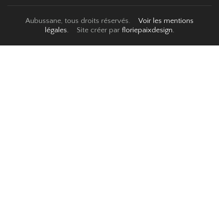
Aubussane, tous droits réservés.
Voir les mentions
légales.
Site créer par
floriepaixdesign.