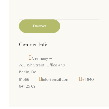
Contact Info
Germany —
785 15h Street, Office 478
Berlin, De
81566
info@email.com
+1 840
841 25 69