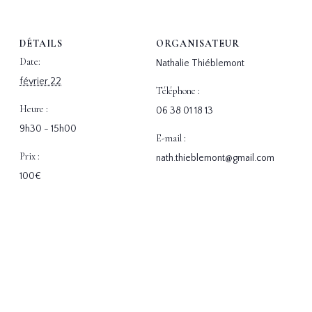
DÉTAILS
ORGANISATEUR
Date:
Nathalie Thiéblemont
février 22
Téléphone :
Heure :
06 38 01 18 13
9h30 - 15h00
E-mail :
Prix :
nath.thieblemont@gmail.com
100€